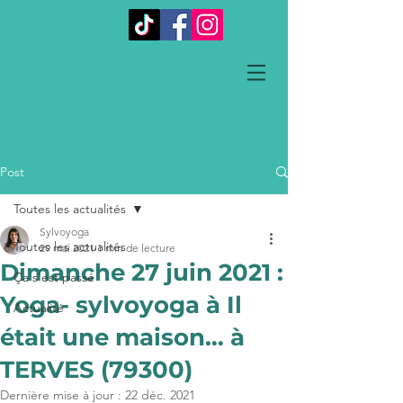
Post
Toutes les actualités
Sylvoyoga
Toutes les actualités
29 mai 2021
1 min de lecture
Dimanche 27 juin 2021 :
Ça s'est passé
Yoga- sylvoyoga à Il
Actualité
était une maison… à
TERVES (79300)
Dernière mise à jour :
22 déc. 2021