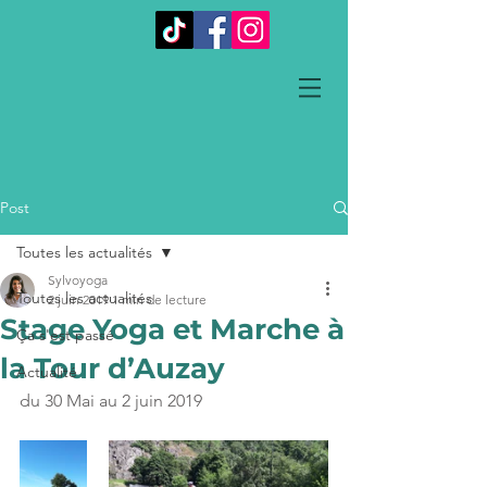
Post
Toutes les actualités
Sylvoyoga
Toutes les actualités
2 juin 2019
1 min de lecture
Stage Yoga et Marche à
Ça s'est passé
la Tour d’Auzay
Actualité
du 30 Mai au 2 juin 2019