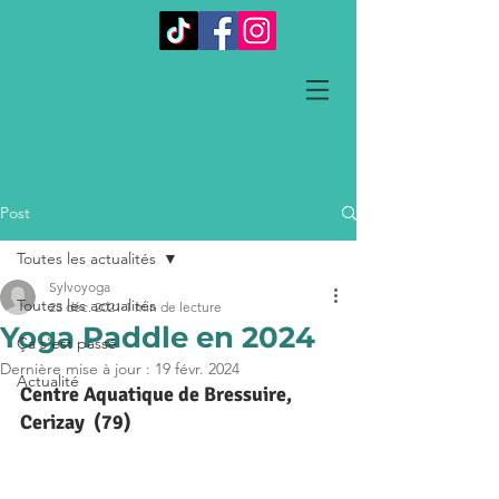
Post
Toutes les actualités
Sylvoyoga
Toutes les actualités
23 déc. 2021
1 min de lecture
Yoga Paddle en 2024
Ça s'est passé
Dernière mise à jour :
19 févr. 2024
Actualité
Centre Aquatique de Bressuire, 
Cerizay  (79)