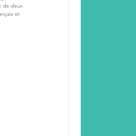
z de deux 
ançais et 