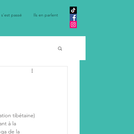
 s'est passé
Ils en parlent
tion tibétaine) 
nt à la 
oga de la 