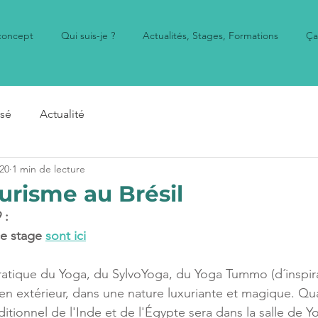
concept
Qui suis-je ?
Actualités, Stages, Formations
Ça
ssé
Actualité
020
1 min de lecture
urisme au Brésil
 : 
ce stage 
sont ici
ratique du Yoga, du SylvoYoga, du Yoga Tummo (d´inspira
 en extérieur, dans une nature luxuriante et magique. Qua
itionnel de l'Inde et de l'Égypte sera dans la salle de Y