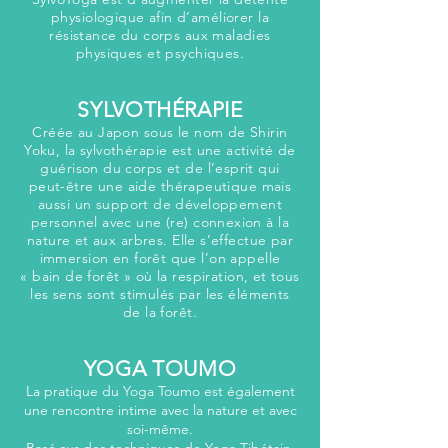
physiologique afin d’améliorer la
résistance du corps aux maladies
physiques et psychiques.
SYLVOTHÉRAPIE
Créée au Japon sous le nom de Shirin
Yoku, la sylvothérapie est une activité de
guérison du corps et de l’esprit qui
peut-être une aide thérapeutique mais
aussi un support de développement
personnel avec une (re) connexion à la
nature et aux arbres. Elle s’effectue par
immersion en forêt que l’on appelle
« bain de forêt » où la respiration, et tous
les sens sont stimulés par les éléments
de la forêt.
YOGA TOUMO
La pratique du Yoga Toumo est également
une rencontre intime avec la nature et avec
soi-même.