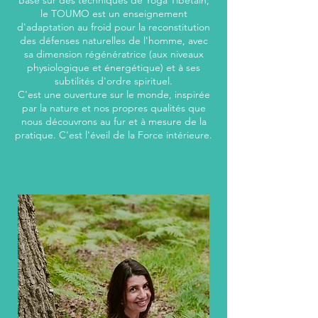
Basé sur des techniques de Yoga Tibétain,
le TOUMO est un enseignement
d'adaptation au froid pour la reconstitution
des défenses naturelles de l'homme, avec
sa dimension régénératrice (aux niveaux
physiologique et énergétique) et à ses
subtilités d'ordre spirituel.
C'est une ouverture sur le monde, inspirée
par la nature et nos propres qualités que
nous découvrons au fur et à mesure de la
pratique. C'est l'éveil de la Force intérieure.