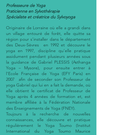
Professeure de Yoga
Praticienne en Sylvothérapie
Spécialiste et créatrice du Sylvoyoga
Originaire de Lorraine où elle a grandi dans
un village entouré de forêt, elle quitte sa
région pour s’installer dans le département
des Deux-Sèvres en 1992 et découvre le
yoga en 1997, discipline qu’elle pratique
assidument pendant plusieurs années sous
la guidance de Gabriel PLESSIS (Asthanga
Yoga – Mysore), pour ensuite entrer à
l’Ecole Française de Yoga (EFY Paris) en
2007 afin de seconder son Professeur de
yoga Gabriel qui lui en a fait la demande, où
elle obtient le certificat de Professeur de
Yoga
après 4 années de formation et, est
membre affiliée à la Fédération Nationale
des Enseignements de Yoga (FNEY).
Toujours à la recherche de nouvelles
connaissances, elle découvre et pratique
régulièrement le Yoga Toumo (Institut
International du Yoga Toumo Maurice