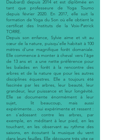
Daubard) depuis 2014 et est diplômée en
tant que professeure de Yoga Toumo
depuis février 2020. En 2017, elle suit la
formation de Yoga du Son où elle obtient le
certificat des Instituts de la Voix-Patrick
TORRE.
Depuis son enfance, Sylvie aime et vit au
cœur de la nature, puisqu’elle habitait à 100
mètres d’une magnifique forêt domaniale.
Elle commence à monter à cheval vers l’âge
de 13 ans et a une nette préférence pour
les balades en forêt à la rencontre des
arbres et de la nature que pour les autres
disciplines équestres. Elle a toujours été
fascinée par les arbres, leur beauté, leur
grandeur, leur puissance et leur longévité.
Elle se documente énormément à leur
sujet, lit beaucoup, mais aussi
expérimente… oui expérimente et ressent :
en s’adossant contre les arbres, par
exemple, en méditant à leur pied, en les
touchant, en les observant au rythme des
saisons, en écoutant la musique du vent
dans leurs feuilles. Elle découvre très vite ce