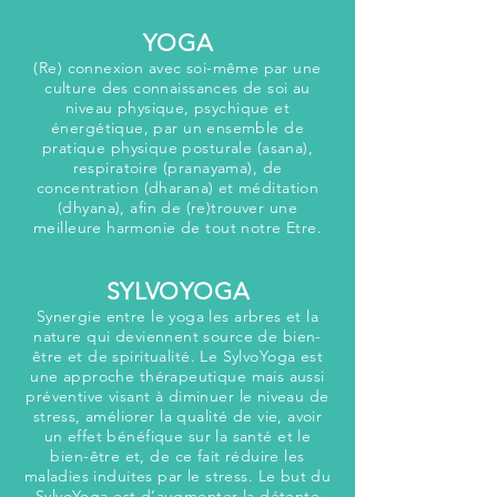
YOGA
(Re) connexion avec soi-même par une
culture des connaissances de soi au
niveau physique, psychique et
énergétique, par un ensemble de
pratique physique posturale (asana),
respiratoire (pranayama), de
concentration (dharana) et méditation
(dhyana), afin de (re)trouver une
meilleure harmonie de tout notre Etre.
SYLVOYOGA
Synergie entre le yoga les arbres et la
nature qui de
viennent source de bien-
être et de spiritualité. Le SylvoYoga est
une approche thérapeutique mais aussi
préventive visant à diminuer le niveau de
stress, améliorer la qualité de vie, avoir
un effet bénéfique sur la santé et le
bien-être et, de ce fait réduire les
maladies induites par le stress. Le but du
SylvoYoga est d’augmenter la détente