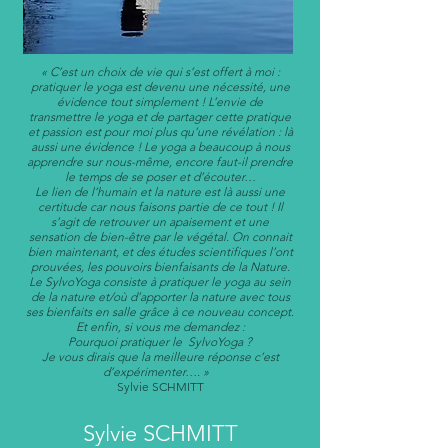
« C’est un choix de vie qui s’est offert à moi :
pratiquer le yoga est devenu une nécessité, une
évidence tout simplement ! L’envie de
transmettre le yoga et de partager cette pratique
et passion est pour moi plus qu’une révélation : là
aussi une évidence ! Le yoga a beaucoup à nous
apprendre sur nous-même, encore faut-il prendre
le temps de se poser et d’écouter…
Le lien de l’humain et la nature est là aussi une
certitude car nous faisons partie de ce tout ! Il
s’agit de retrouver un apaisement et une
sensation de bien-être par le végétal. On connait
bien maintenant, et des études scientifiques l’ont
prouvées, les pouvoirs bienfaisants de la Nature.
Le SylvoYoga consiste à pratiquer le yoga au sein
de la nature et/où d’apporter la nature avec tous
ses bienfaits en salle grâce à ce nouveau concept.
Et enfin, si vous me demandez :
Pourquoi pratiquer le SylvoYoga ?
Je vous dirais que la meilleure réponse c’est
d’expérimenter…. »
Sylvie SCHMITT
Sylvie SCHMITT