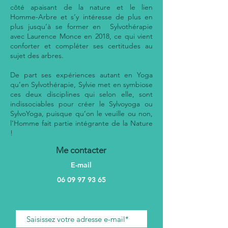
côté apaisant de la nature et le lien
Homme-Arbre et s’y intéresse de plus en
plus jusqu’à se former en Sylvothérapie
avec Laurence Monce en 2018, ce qui vient
conforter et compléter ses certitudes au
sujet des arbres.
De part ses expériences autant en Yoga
qu’en Sylvothérapie, Sylvie met en symbiose
ces deux disciplines qui selon elle, sont
indissociables pour créer le Sylvoyoga ou
SylvoYoga, puisque qu’on le veuille ou non,
l’Homme fait partie intégrante de la Nature
!
Me contacter
E-mail
06 09 97 93 65